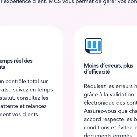
ez l’expérience client. MCS vous permet de gérer vos con
temps réel des
Moins d’erreurs, plus
ts
d’efficacité
n contrôle total sur
Réduisez les erreurs
rats : suivez en temps
grâce à la validation
 statut, consultez les
électronique des cont
 attente et relancez
Assurez-vous que ch
ment vos clients.
accord respecte les 
conditions et évitez l
documents erronés.