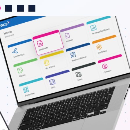
Change region
Log in
Search