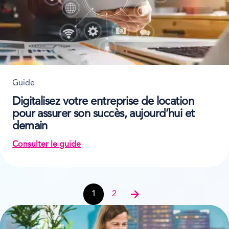
Guide
Digitalisez votre entreprise de location
pour assurer son succès, aujourd’hui et
demain
Consulter le guide
on Digitalisez votre entreprise de location pour 
Guides navigation
1
2
Suivant