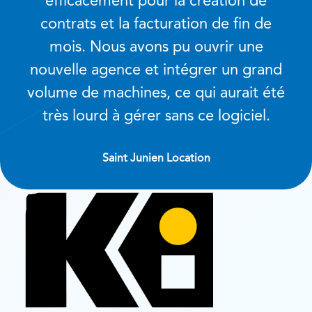
efficacement pour la création de
contrats et la facturation de fin de
mois. Nous avons pu ouvrir une
nouvelle agence et intégrer un grand
volume de machines, ce qui aurait été
très lourd à gérer sans ce logiciel.
Saint Junien Location