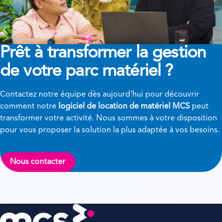
Prêt à transformer
la gestion
de votre parc matériel ?
Contactez notre équipe dès aujourd’hui pour découvrir
comment notre
logiciel de location de matériel MCS
peut
transformer votre activité. Nous sommes à votre disposition
pour vous proposer la solution la plus adaptée à vos besoins.
Nous contacter