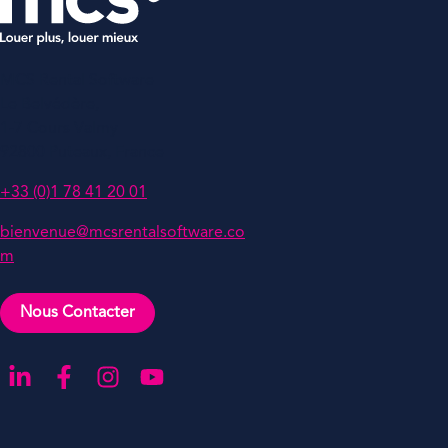
MCS Rental Software
Le Belvédère,
1-7 Cours Valmy
92800 Puteaux, France
+33 (0)1 78 41 20 01
bienvenue@mcsrentalsoftware.co
m
Nous Contacter
Aller sur notre page LinkedIn
Aller sur notre page Facebook
Aller sur notre compte Instagram
Aller sur notre chaîne YouTube