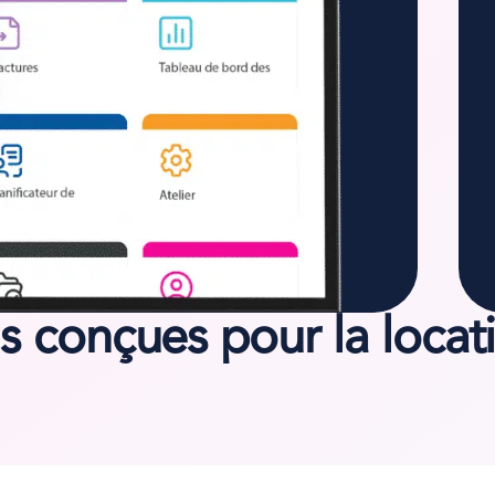
ns conçues
pour la locat