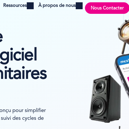
Ressources
À propos de nous
Nous Contacter
Open menu
Open menu
e
giciel
itaires
conçu pour simplifier
suivi des cycles de
.