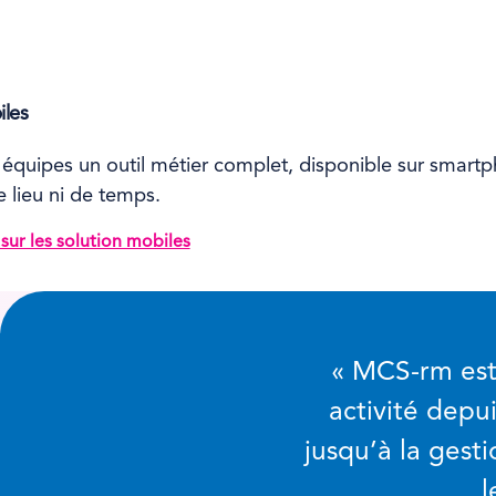
iles
 équipes un outil métier complet, disponible sur smartp
e lieu ni de temps.
 sur les solution mobiles
« MCS-rm est 
activité depu
jusqu’à la gest
l