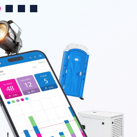
Change region
Log in
Search