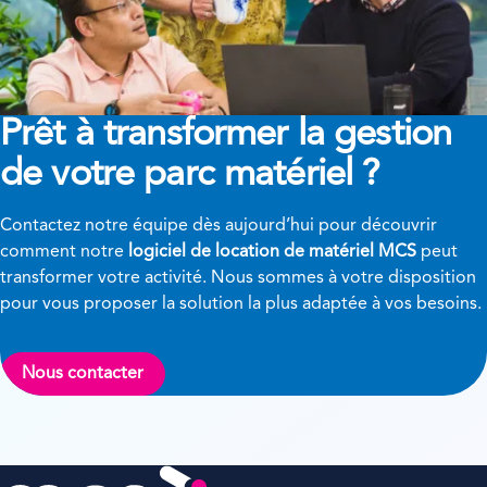
Prêt à transformer
la gestion
de votre parc matériel ?
Contactez notre équipe dès aujourd’hui pour découvrir
comment notre
logiciel de location de matériel MCS
peut
transformer votre activité. Nous sommes à votre disposition
pour vous proposer la solution la plus adaptée à vos besoins.
Nous contacter