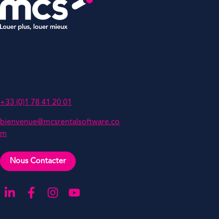
MCS Rental Software
Le Belvédère,
1-7 Cours Valmy
92800 Puteaux, France
+33 (0)1 78 41 20 01
bienvenue@mcsrentalsoftware.co
m
Nous Contacter
Aller sur notre page LinkedIn
Aller sur notre page Facebook
Aller sur notre compte Instagram
Aller sur notre chaîne YouTube