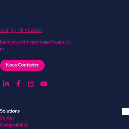
Le Belvédère,
1-7 Cours Valmy
92800 Puteaux, France
+33 (0)1 78 41 20 01
bienvenue@mcsrentalsoftware.co
m
Nous Contacter
Aller sur notre page LinkedIn
Aller sur notre page Facebook
Aller sur notre compte Instagram
Aller sur notre chaîne YouTube
Solutions
Ventes
Comptabilité