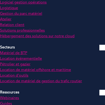
Logiciel gestion opérations
Logistique
Gestion du parc matériel
Atelier
Relation client
Solutions professionnelles
Hébergement des solutions sur notre cloud
Secteurs
Matériel de BTP
Location événementielle
Pétrolier et gazier
Location de matériel offshore et maritime
Location d’outils
Location de matériel de gestion du trafic routier
Ressources
Webinaires
Guides