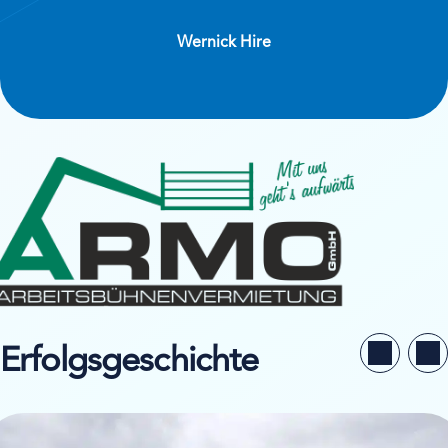
Wernick Hire
Erfolgsgeschichte
llstudie ansehen von Niesen