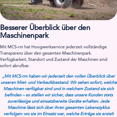
Besserer Überblick über den
Maschinenpark
Mit MCS-rm hat Hoogwerkservice jederzeit vollständige
Transparenz über den gesamten Maschinenpark.
Verfügbarkeit, Standort und Zustand der Maschinen sind
sofort abrufbar.
„Mit MCS-rm haben wir jederzeit den vollen Überblick über
unseren Miet- und Verkaufsbestand. Wir sehen sofort, welche
Maschinen verfügbar sind und in welchem Zustand sie sich
befinden – so stellen wir sicher, dass unsere Kunden stets
zuverlässige und einsatzbereite Geräte erhalten. Jede
Maschine lässt sich über ihren gesamten Lebenszyklus
verfolgen: wo sie im Einsatz war, welche Erträge sie erzielt