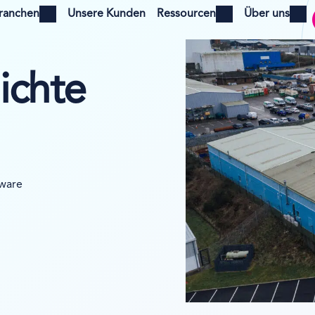
ranchen
Unsere Kunden
Ressourcen
Über uns
pen menu
Open menu
Open menu
ichte
ware