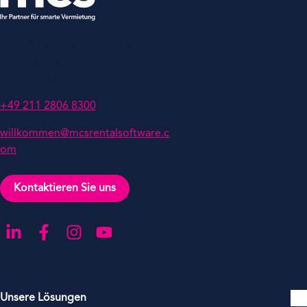
MCS Rental Software GmbH
Nettelbeckstrasse 1
40477 Düsseldorf
+49 211 2806 8300
willkommen@mcsrentalsoftware.c
om
Kontaktieren Sie uns
Gehen Sie zu unserer LinkedIn-Seite
Gehen Sie zu unserer Facebook-Seite
Gehen Sie zu unserer Instagram-Seite
Gehen Sie zu unserer YouTube-Seite
Unsere Lösungen