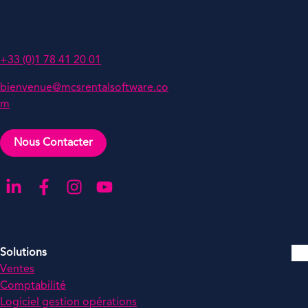
Le Belvédère,
1-7 Cours Valmy
92800 Puteaux, France
+33 (0)1 78 41 20 01
bienvenue@mcsrentalsoftware.co
m
Nous Contacter
Aller sur notre page LinkedIn
Aller sur notre page Facebook
Aller sur notre compte Instagram
Aller sur notre chaîne YouTube
Solutions
Ventes
Comptabilité
Logiciel gestion opérations