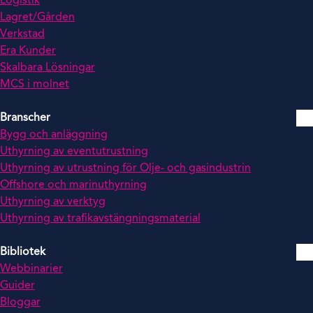
Logistik
Lagret/Gården
Verkstad
Era Kunder
Skalbara Lösningar
MCS i molnet
Branscher
Bygg och anläggning
Uthyrning av eventutrustning
Uthyrning av utrustning för Olje- och gasindustrin
Offshore och marinuthyrning
Uthyrning av verktyg
Uthyrning av trafikavstängningsmaterial
Bibliotek
Webbinarier
Guider
Bloggar