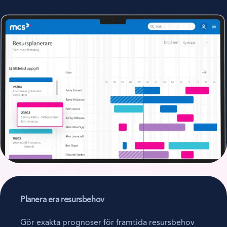
Planera era resursbehov
Gör exakta prognoser för framtida resursbehov