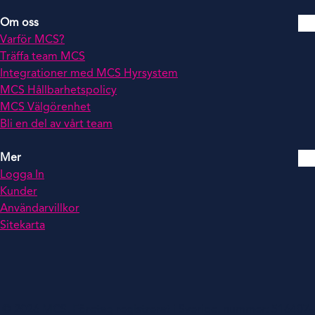
Om oss
Varför MCS?
Träffa team MCS
Integrationer med MCS Hyrsystem
MCS Hållbarhetspolicy
MCS Välgörenhet
Bli en del av vårt team
Mer
Logga In
Kunder
Användarvillkor
Sitekarta
© 2026 MCS. Företag registrerat i Sverige, nummer: 516407-