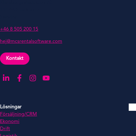
Klarabergsviadukten 70
111 64 Stockholm
Sweden
+46 8 505 200 15
hej@mcsrentalsoftware.com
Kontakt
Gå till LinkedIn
Gå till Facebook
Gå till Instagra
Gå till YouTube
Lösningar
Försäljning/CRM
Ekonomi
Drift