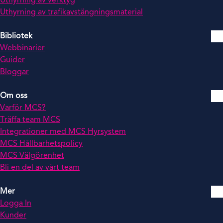
Uthyrning av verktyg
Uthyrning av trafikavstängningsmaterial
Bibliotek
Webbinarier
Guider
Bloggar
Om oss
Varför MCS?
Träffa team MCS
Integrationer med MCS Hyrsystem
MCS Hållbarhetspolicy
MCS Välgörenhet
Bli en del av vårt team
Mer
Logga In
Kunder