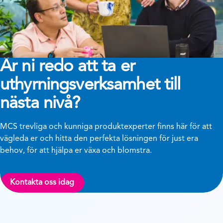
Är ni redo att ta er
uthyrningsverksamhet till
nästa nivå?
MCS trevliga och kunniga produktexperter finns här för att
vägleda er och hitta den perfekta lösningen för just era
behov, för att hjälpa er växa och blomstra.
Kontakta oss idag