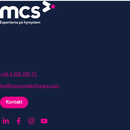
MCS Hyrsystem, Filial till MCS
Rental Software
Klarabergsviadukten 70
111 64 Stockholm
Sweden
+46 8 505 200 15
hej@mcsrentalsoftware.com
Kontakt
Gå till LinkedIn
Gå till Facebook
Gå till Instagra
Gå till YouTube