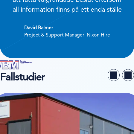
all information finns på ett enda ställe
David Balmer
Project & Support Manager, Nixon Hire
Fallstudier
 kundstudien på Tornby Byggmaskiner i Linköping AB (TBM)