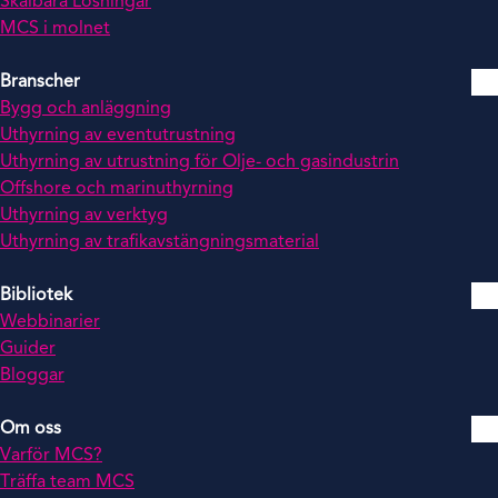
Skalbara Lösningar
MCS i molnet
Branscher
Bygg och anläggning
Uthyrning av eventutrustning
Uthyrning av utrustning för Olje- och gasindustrin
Offshore och marinuthyrning
Uthyrning av verktyg
Uthyrning av trafikavstängningsmaterial
Bibliotek
Webbinarier
Guider
Bloggar
Om oss
Varför MCS?
Träffa team MCS