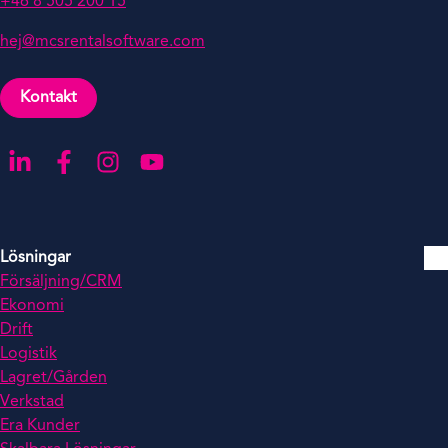
+46 8 505 200 15
hej@mcsrentalsoftware.com
Kontakt
Gå till LinkedIn
Gå till Facebook
Gå till Instagra
Gå till YouTube
Lösningar
Försäljning/CRM
Ekonomi
Drift
Logistik
Lagret/Gården
Verkstad
Era Kunder