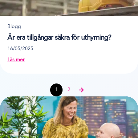
Blogg
Är era tillgångar säkra för uthyrning?
16/05/2025
Läs mer
about Är era tillgångar säkra för uthyrning?
Post navigation
1
2
Nästa