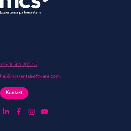
MCS Hyrsystem, Filial till MCS
Rental Software
Klarabergsviadukten 70
111 64 Stockholm
Sweden
+46 8 505 200 15
hej@mcsrentalsoftware.com
Kontakt
Gå till LinkedIn
Gå till Facebook
Gå till Instagra
Gå till YouTube