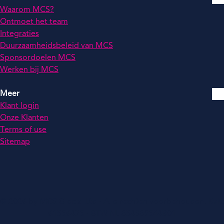
Waarom MCS?
Ontmoet het team
Integraties
Duurzaamheidsbeleid van MCS
Sponsordoelen MCS
Werken bij MCS
Meer
Klant login
Onze Klanten
Terms of use
Sitemap
© 2026 by MCS Global Ltd - Alle rechten voorbehouden. KvK:
61556475 - BTW NL 854389544B01