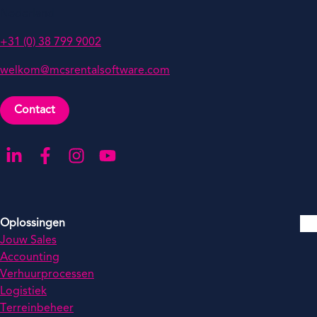
Nederland
+31 (0) 38 799 9002
welkom@mcsrentalsoftware.com
Contact
Ga naar onze LinkedIn-pagina
Ga naar onze Facebook-pagina
Ga naar onze Instagram-pagina
Ga naar onze YouTube-pagina
Oplossingen
Jouw Sales
Accounting
Verhuurprocessen
Logistiek
Terreinbeheer