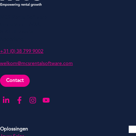
MCS Rental Software
Grote Voort 293A,
8041 BL Zwolle
Nederland
+31 (0) 38 799 9002
welkom@mcsrentalsoftware.com
Contact
Ga naar onze LinkedIn-pagina
Ga naar onze Facebook-pagina
Ga naar onze Instagram-pagina
Ga naar onze YouTube-pagina
Oplossingen