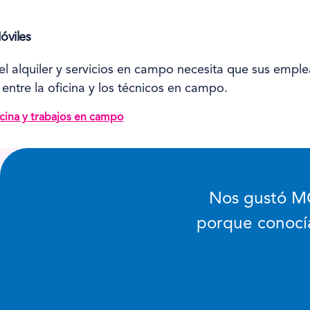
óviles
el alquiler y servicios en campo necesita que sus empl
entre la oficina y los técnicos en campo.
icina y trabajos en campo
Nos gustó MC
porque conocí