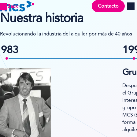
Contacto
Back
Men
Nuestra historia
Revolucionando la industria del alquiler por más de 40 años
1983
19
Gru
Despué
el Gru
intere
grupo 
MCS (E
forma 
alquile