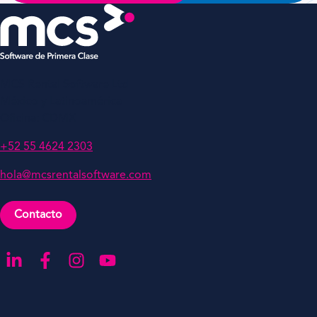
MCS Rental Software Ltd
México y Latinoamérica
Oficina: CDMX
+52 55 4624 2303
hola@mcsrentalsoftware.com
Contacto
Ir a LinkedIn
Ir a Facebook
Ir a nuestro Instagram
Ir a nuestro YouTube