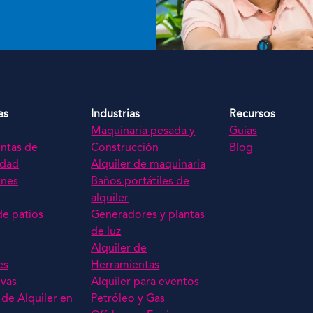
es
Industrias
Recursos
Maquinaria pesada y
Guías
ntas de
Construcción
Blog
idad
Alquiler de maquinaria
ones
Baños portátiles de
alquiler
de patios
Generadores y plantas
de luz
Alquiler de
es
Herramientas
ivas
Alquiler para eventos
de Alquiler en
Petróleo y Gas