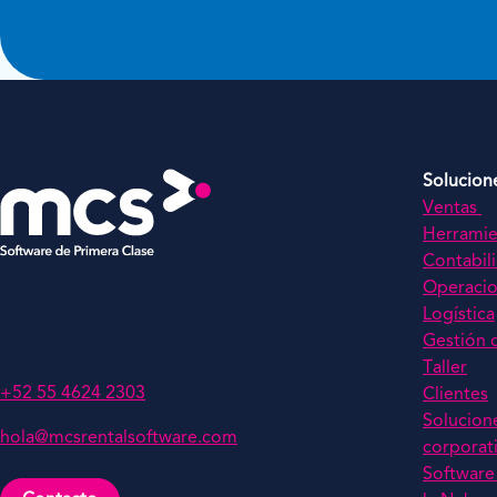
Solucion
Ventas
Herramie
Contabil
Operaci
MCS Rental Software Ltd
Logística
México y Latinoamérica
Gestión 
Oficina: CDMX
Taller
+52 55 4624 2303
Clientes
Solucion
hola@mcsrentalsoftware.com
corporat
Software 