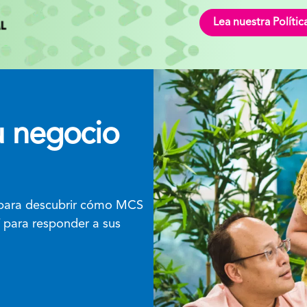
Lea nuestra Polític
u negocio
 para descubrir cómo MCS
 para responder a sus