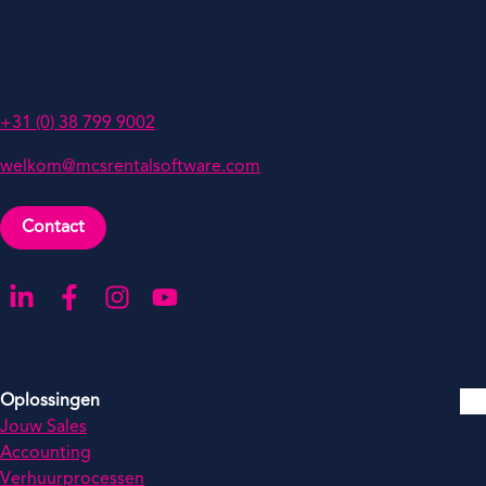
MCS Rental Software
Grote Voort 293A,
8041 BL Zwolle
Nederland
+31 (0) 38 799 9002
welkom@mcsrentalsoftware.com
Contact
Ga naar onze LinkedIn-pagina
Ga naar onze Facebook-pagina
Ga naar onze Instagram-pagina
Ga naar onze YouTube-pagina
Oplossingen
Jouw Sales
Accounting
Verhuurprocessen