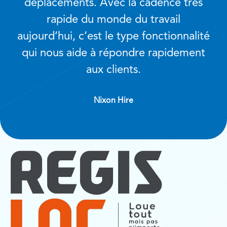
déplacements. Avec la cadence très
rapide du monde du travail
aujourd’hui, c’est le type fonctionnalité
qui nous aide à répondre rapidement
aux clients.
Nixon Hire