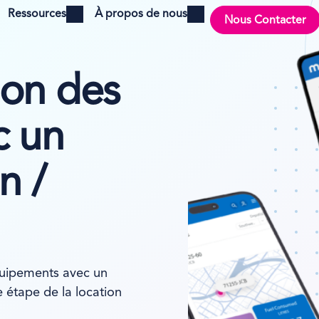
Ressources
À propos de nous
Nous Contacter
Open menu
Open menu
ion des
c un
n /
équipements avec un
e étape de la location