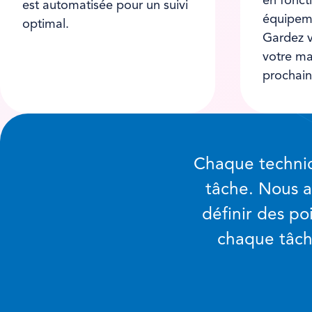
en fonct
est automatisée pour un suivi
équipeme
optimal.
Gardez v
votre ma
prochain
Chaque technic
tâche. Nous a
définir des po
chaque tâch