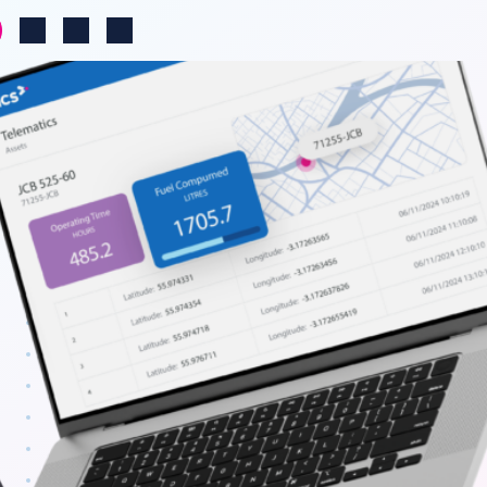
Change region
Log in
Search