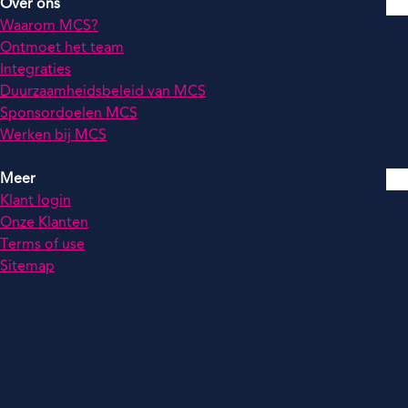
Over ons
Waarom MCS?
Ontmoet het team
Integraties
Duurzaamheidsbeleid van MCS
Sponsordoelen MCS
Werken bij MCS
Meer
Klant login
Onze Klanten
Terms of use
Sitemap
© 2026 by MCS Global Ltd - Alle rechten voorbehouden. KvK:
61556475 - BTW NL 854389544B01