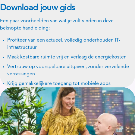
Download jouw gids
Een paar voorbeelden van wat je zult vinden in deze
beknopte handleiding:
Profiteer van een actueel, volledig onderhouden IT-
infrastructuur
Maak kostbare ruimte vrij en verlaag de energiekosten
Vertrouw op voorspelbare uitgaven, zonder vervelende
verrassingen
Krijg gemakkelijkere toegang tot mobiele apps