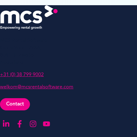
MCS Rental Software
Grote Voort 293A,
8041 BL Zwolle
Nederland
+31 (0) 38 799 9002
welkom@mcsrentalsoftware.com
Contact
Ga naar onze LinkedIn-pagina
Ga naar onze Facebook-pagina
Ga naar onze Instagram-pagina
Ga naar onze YouTube-pagina