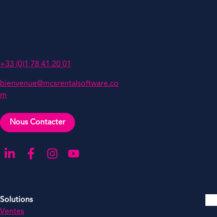
MCS Rental Software
Le Belvédère,
1-7 Cours Valmy
92800 Puteaux, France
+33 (0)1 78 41 20 01
bienvenue@mcsrentalsoftware.co
m
Nous Contacter
Aller sur notre page LinkedIn
Aller sur notre page Facebook
Aller sur notre compte Instagram
Aller sur notre chaîne YouTube
Solutions
Ventes