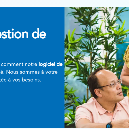
estion de
r comment notre
logiciel de
ité. Nous sommes à votre
tée à vos besoins.