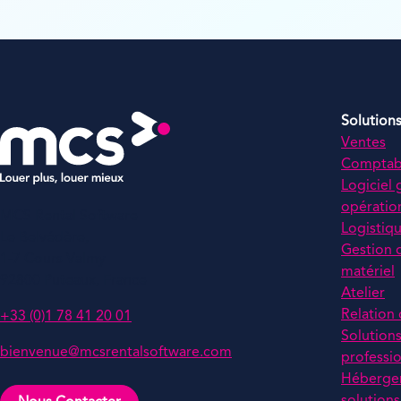
Solution
Ventes
Comptabi
Logiciel 
opératio
MCS Rental Software
Logistiq
Le Belvédère,
Gestion 
1-7 Cours Valmy
matériel
92800 Puteaux, France
Atelier
Relation 
+33 (0)1 78 41 20 01
Solution
bienvenue@mcsrentalsoftware.com
professio
Héberge