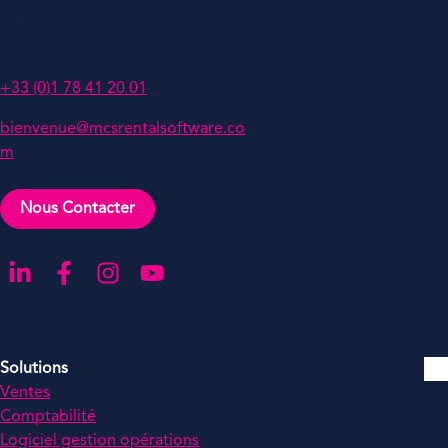
Le Belvédère,
1-7 Cours Valmy
92800 Puteaux, France
+33 (0)1 78 41 20 01
bienvenue@mcsrentalsoftware.co
m
Nous Contacter
Aller sur notre page LinkedIn
Aller sur notre page Facebook
Aller sur notre compte Instagram
Aller sur notre chaîne YouTube
Solutions
Ventes
Comptabilité
Logiciel gestion opérations