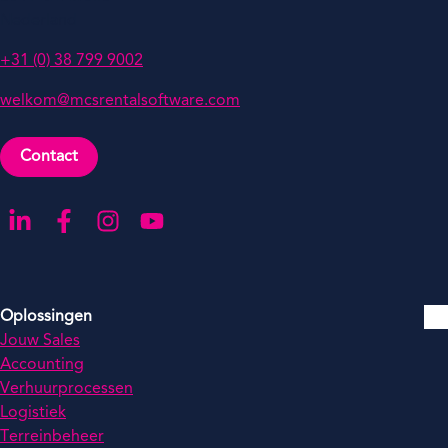
Nederland
+31 (0) 38 799 9002
welkom@mcsrentalsoftware.com
Contact
Ga naar onze LinkedIn-pagina
Ga naar onze Facebook-pagina
Ga naar onze Instagram-pagina
Ga naar onze YouTube-pagina
Oplossingen
Jouw Sales
Accounting
Verhuurprocessen
Logistiek
Terreinbeheer