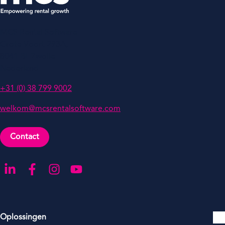
MCS Rental Software
Grote Voort 293A,
8041 BL Zwolle
Nederland
+31 (0) 38 799 9002
welkom@mcsrentalsoftware.com
Contact
Ga naar onze LinkedIn-pagina
Ga naar onze Facebook-pagina
Ga naar onze Instagram-pagina
Ga naar onze YouTube-pagina
Oplossingen