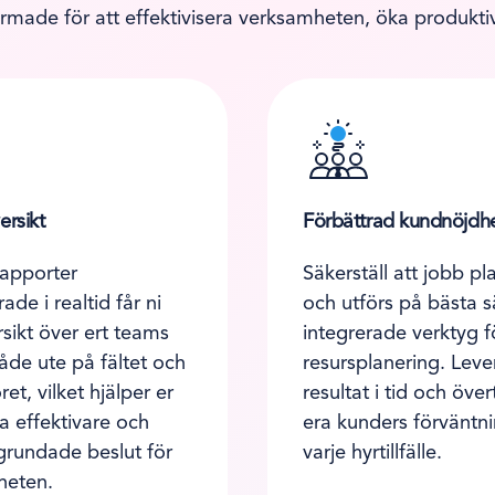
rmade för att effektivisera verksamheten, öka produktiv
ersikt
Förbättrad kundnöjdh
apporter
Säkerställ att jobb pl
de i realtid får ni
och utförs på bästa 
sikt över ert teams
integrerade verktyg f
åde ute på fältet och
resursplanering. Leve
et, vilket hjälper er
resultat i tid och över
ta effektivare och
era kunders förväntni
lgrundade beslut för
varje hyrtillfälle.
heten.