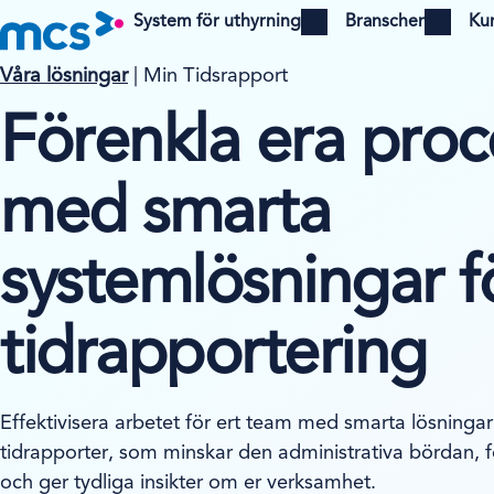
System för uthyrning
Branscher
Ku
Open menu
Open menu
Våra lösningar
| Min Tidsrapport
Förenkla era proc
med smarta
systemlösningar f
tidrapportering
Effektivisera arbetet för ert team med smarta lösningar
tidrapporter, som minskar den administrativa bördan, f
och ger tydliga insikter om er verksamhet.