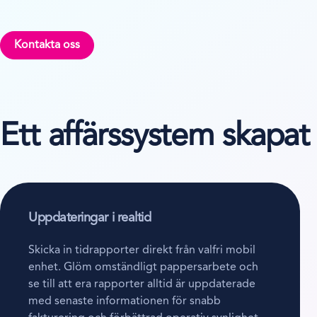
Kontakta oss
Ett affärssystem skapat
Uppdateringar i realtid
Skicka in tidrapporter direkt från valfri mobil
enhet. Glöm omständligt pappersarbete och
se till att era rapporter alltid är uppdaterade
med senaste informationen för snabb