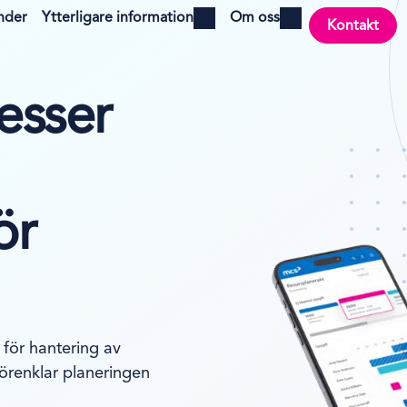
nder
Ytterligare information
Om oss
Kontakt
Open menu
Open menu
esser
ör
 för hantering av
örenklar planeringen