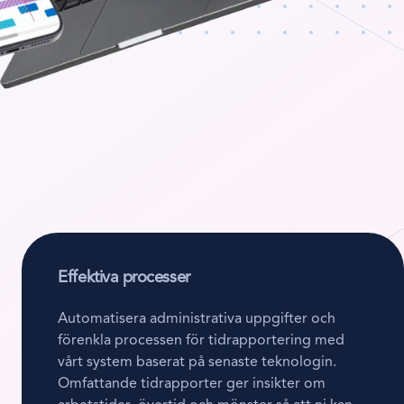
Effektiva processer
Automatisera administrativa uppgifter och
förenkla processen för tidrapportering med
vårt system baserat på senaste teknologin.
Omfattande tidrapporter ger insikter om