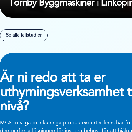
Tornby Byggmaskiner i Linköp
Se alla fallstudier
Är ni redo att ta er
uthyrningsverksamhet ti
nivå?
MCS trevliga och kunniga produktexperter finns här för 
den perfekta lösningen för just era behov, för att hjälp