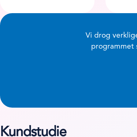
Vi drog verklig
programmet så
Kundstudie