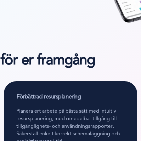
 för er framgång
Förbättrad resursplanering
Planera ert arbete på bästa sätt med intuitiv
resursplanering, med omedelbar tillgång till
tillgänglighets- och användningsrapporter.
Säkerställ enkelt korrekt schemaläggning och