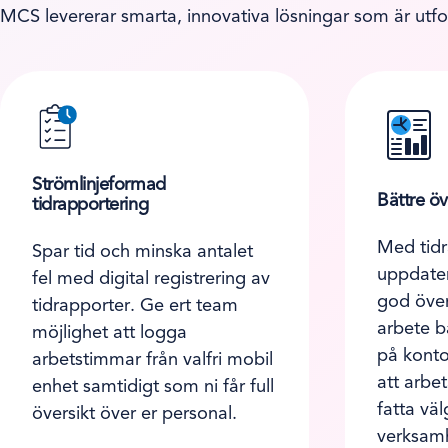
MCS levererar smarta, innovativa lösningar som är utfo
Strömlinjeformad
Bättre öv
tidrapportering
Med tidr
Spar tid och minska antalet
uppdatera
fel med digital registrering av
god över
tidrapporter. Ge ert team
arbete b
möjlighet att logga
på kontor
arbetstimmar från valfri mobil
att arbe
enhet samtidigt som ni får full
fatta vä
översikt över er personal.
verksam