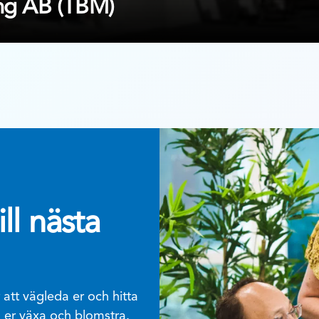
ing AB (TBM)
ll nästa
att vägleda er och hitta
a er växa och blomstra.