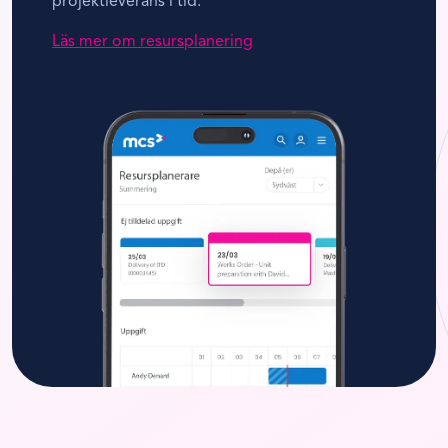
projektleverans i tid.
Läs mer om resursplanering