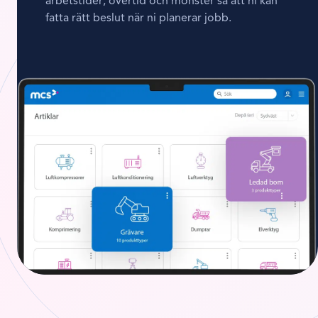
arbetstider, övertid och mönster så att ni kan
fatta rätt beslut när ni planerar jobb.