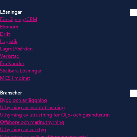
Lösningar
Försäljning/CRM
Ekonomi
Drift
Logistik
Lagret/Gården
Verkstad
Era Kunder
Skalbara Lösningar
MCS i molnet
Branscher
Bygg och anläggning
Uthyrning av eventutrustning
Uthyrning av utrustning för Olje- och gasindustrin
Offshore och marinuthyrning
Uthyrning av verktyg