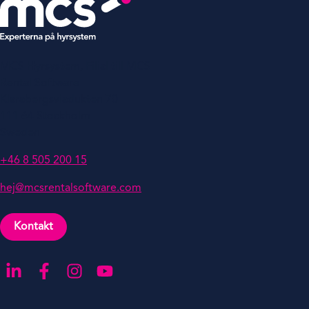
MCS Hyrsystem, Filial till MCS
Rental Software
Klarabergsviadukten 70
111 64 Stockholm
Sweden
+46 8 505 200 15
hej@mcsrentalsoftware.com
Kontakt
Gå till LinkedIn
Gå till Facebook
Gå till Instagra
Gå till YouTube