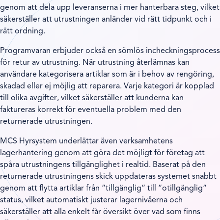
genom att dela upp leveranserna i mer hanterbara steg, vilket
säkerställer att utrustningen anländer vid rätt tidpunkt och i
rätt ordning.
Programvaran erbjuder också en sömlös incheckningsprocess
för retur av utrustning. När utrustning återlämnas kan
användare kategorisera artiklar som är i behov av rengöring,
skadad eller ej möjlig att reparera. Varje kategori är kopplad
till olika avgifter, vilket säkerställer att kunderna kan
faktureras korrekt för eventuella problem med den
returnerade utrustningen.
MCS Hyrsystem underlättar även verksamhetens
lagerhantering genom att göra det möjligt för företag att
spåra utrustningens tillgänglighet i realtid. Baserat på den
returnerade utrustningens skick uppdateras systemet snabbt
genom att flytta artiklar från ”tillgänglig” till ”otillgänglig”
status, vilket automatiskt justerar lagernivåerna och
säkerställer att alla enkelt får översikt över vad som finns