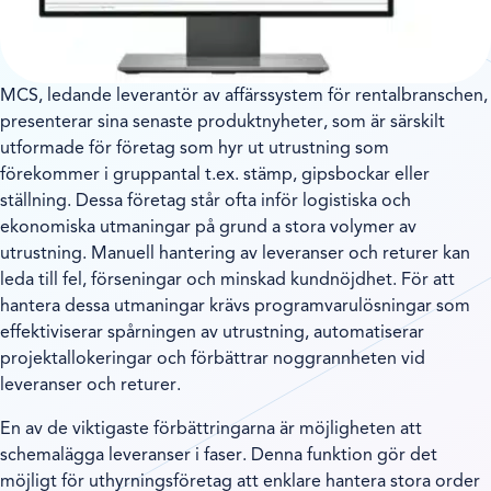
MCS, ledande leverantör av affärssystem för rentalbranschen,
presenterar sina senaste produktnyheter, som är särskilt
utformade för företag som hyr ut utrustning som
förekommer i gruppantal t.ex. stämp, gipsbockar eller
ställning. Dessa företag står ofta inför logistiska och
ekonomiska utmaningar på grund a stora volymer av
utrustning. Manuell hantering av leveranser och returer kan
leda till fel, förseningar och minskad kundnöjdhet. För att
hantera dessa utmaningar krävs programvarulösningar som
effektiviserar spårningen av utrustning, automatiserar
projektallokeringar och förbättrar noggrannheten vid
leveranser och returer.
En av de viktigaste förbättringarna är möjligheten att
schemalägga leveranser i faser. Denna funktion gör det
möjligt för uthyrningsföretag att enklare hantera stora order