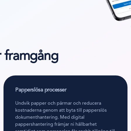
er framgång
Papperslösa processer
Undvik papper och pärmar och reducera
kostnaderna genom att byta till papperslös
dokumenthantering. Med digital
pappershantering främjar ni hållbarhet