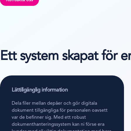
Kontakta oss
Ett system skapat för 
Lättillgänglig information
Dela filer mellan depåer och gör digitala
dokument tillgängliga för personalen oavsett
var de befinner sig. Med ett robust
dokumenthanteringssystem kan ni förse era