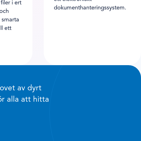
iler i ert
dokumenthanteringssystem.
 och
S smarta
l ett
ovet av dyrt
alla att hitta