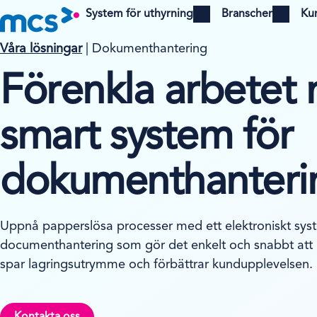
System för uthyrning
Branscher
Ku
Open menu
Open menu
Våra lösningar
| Dokumenthantering
Förenkla arbetet 
smart system för
dokumenthanteri
Uppnå papperslösa processer med ett elektroniskt sys
documenthantering som gör det enkelt och snabbt att 
spar lagringsutrymme och förbättrar kundupplevelsen.