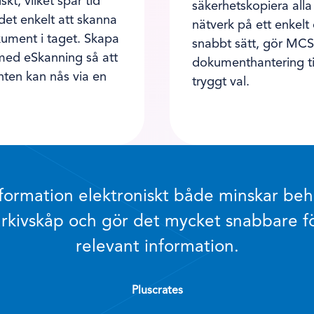
kt, vilket spar tid
säkerhetskopiera alla f
det enkelt att skanna
nätverk på ett enkelt
kument i taget. Skapa
snabbt sätt, gör MC
ed eSkanning så att
dokumenthantering til
ten kan nås via en
tryggt val.
nformation elektroniskt både minskar beh
rkivskåp och gör det mycket snabbare för 
relevant information.
Pluscrates