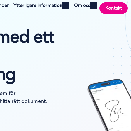
nder
Ytterligare information
Om oss
Kontakt
Open menu
Open menu
med ett
ng
tem för
hitta rätt dokument,