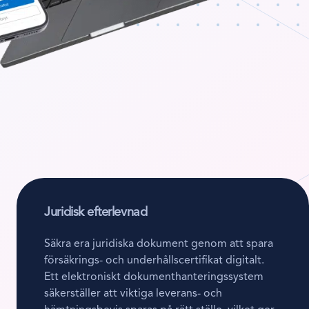
Juridisk efterlevnad
Säkra era juridiska dokument genom att spara
försäkrings- och underhållscertifikat digitalt.
Ett elektroniskt dokumenthanteringssystem
säkerställer att viktiga leverans- och