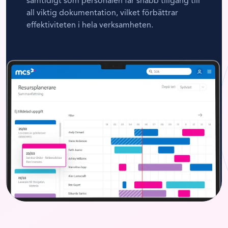
samtidigt som personalen får snabb tillgång till
all viktig dokumentation, vilket förbättrar
effektiviteten i hela verksamheten.