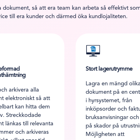
 dokument, så att era team kan arbeta så effektivt som 
vice till era kunder och därmed öka kundlojaliteten.
jeformad
Stort lagerutrymme
thämtning
Lagra en mängd olika
ch arkivera alla
dokument på en centr
 elektroniskt så att
i hyrsystemet, från
lbart kan hitta dem
inköpsorder och faktur
v. Streckkodade
bruksanvisningar och
 länkas till relevanta
på skador på utrustn
mmer och arkiveras
Möjligheten att