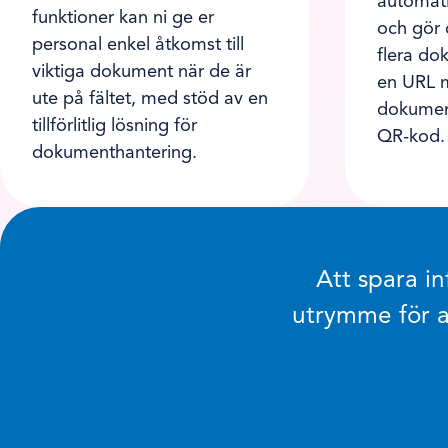
automatis
funktioner kan ni ge er
och gör 
personal enkel åtkomst till
flera do
viktiga dokument när de är
en URL m
ute på fältet, med stöd av en
dokumen
tillförlitlig lösning för
QR-kod.
dokumenthantering.
Att spara i
utrymme för a