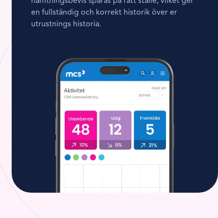
hämtningsbevis sparas på rätt ställe, vilket ger
en fullständig och korrekt historik över er
utrustnings historia.