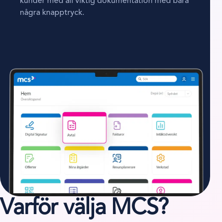
kunder med all viktig dokumentation med bara
några knapptryck.
Varför välja MCS?