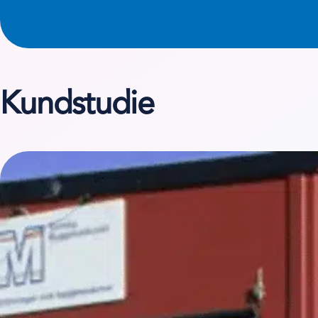
Kundstudie
Se kundstudien på Tornby Byggmaskiner i Linköping 