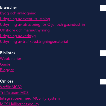
Branscher
Bygg och anläggning
Uthyrning av eventutrustning
Uthyrning av utrustning för Olje- och gasindustrin
Offshore och marinuthyrning
Uthyrning av verktyg
Uthyrning av trafikavstängningsmaterial
Bibliotek
Webbinarier
Guider
Bloggar
Om oss
Varför MCS?
Träffa team MCS
Integrationer med MCS Hyrsystem
MCS Hållbarhetspolicy