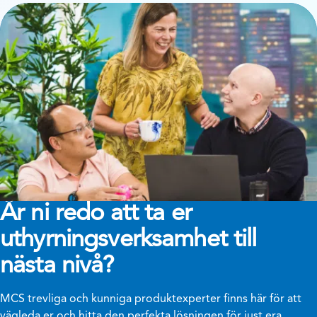
Är ni redo att ta er
uthyrningsverksamhet till
nästa nivå?
MCS trevliga och kunniga produktexperter finns här för att
vägleda er och hitta den perfekta lösningen för just era