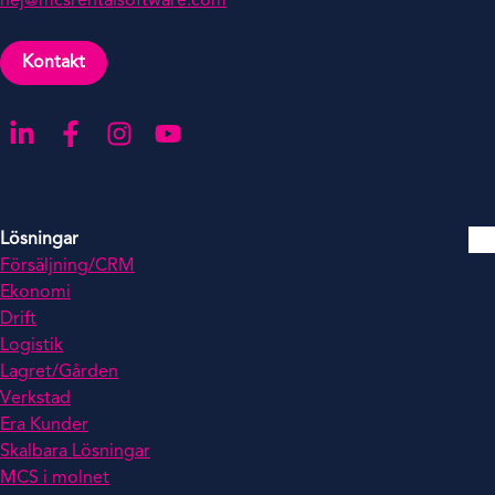
hej@mcsrentalsoftware.com
Kontakt
Gå till LinkedIn
Gå till Facebook
Gå till Instagra
Gå till YouTube
Lösningar
Försäljning/CRM
Ekonomi
Drift
Logistik
Lagret/Gården
Verkstad
Era Kunder
Skalbara Lösningar
MCS i molnet