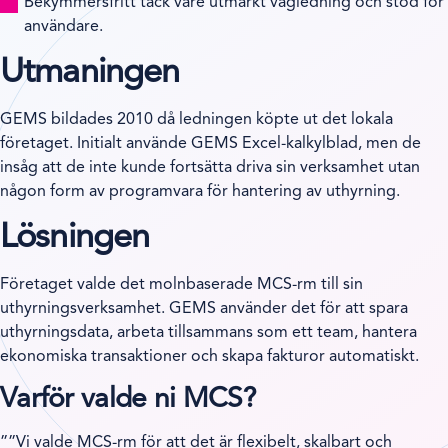
Bekymmersfritt tack vare utmärkt vägledning och stöd för
användare.
Utmaningen
GEMS bildades 2010 då ledningen köpte ut det lokala
företaget. Initialt använde GEMS Excel-kalkylblad, men de
insåg att de inte kunde fortsätta driva sin verksamhet utan
någon form av programvara för hantering av uthyrning.
Lösningen
Företaget valde det molnbaserade MCS-rm till sin
uthyrningsverksamhet. GEMS använder det för att spara
uthyrningsdata, arbeta tillsammans som ett team, hantera
ekonomiska transaktioner och skapa fakturor automatiskt.
Varför valde ni MCS?
”
Vi valde MCS-rm för att det är flexibelt, skalbart och