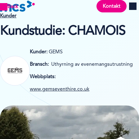
Kontakt
Back
Men
Kunder
Kundstudie: CHAMOIS
Kunder:
GEMS
Bransch:
Uthyrning av evenemangsutrustning
Webbplats:
www.gemseventhire.co.uk