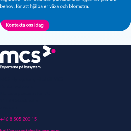
behov, för att hjälpa er växa och blomstra.
Kontakta oss idag
MCS Hyrsystem, Filial till MCS
Rental Software
Klarabergsviadukten 70
111 64 Stockholm
Sweden
+46 8 505 200 15